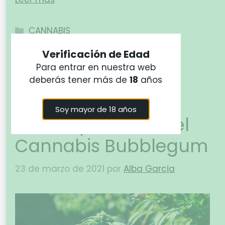
CANNABIS
cannabis legal
Verificación de Edad
Para entrar en nuestra web
deberás tener más de
18
años
Características,
Soy mayor de 18 años
aroma y efectos del
Cannabis Bubblegum
23 de marzo de 2021
por
Alba Garcia