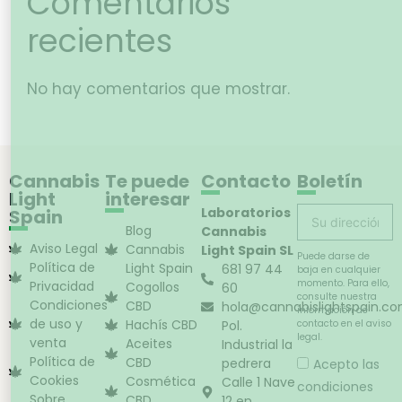
Comentarios
recientes
No hay comentarios que mostrar.
Cannabis
Te puede
Contacto
Boletín
Light
interesar
Laboratorios
Spain
Blog
Cannabis
Aviso Legal
Cannabis
Light Spain SL
Puede darse de
Política de
Light Spain
681 97 44
baja en cualquier
momento. Para ello,
Privacidad
Cogollos
60
consulte nuestra
Condiciones
CBD
hola@cannabislightspain.c
información de
de uso y
Hachís CBD
Pol.
contacto en el aviso
legal.
venta
Aceites
Industrial la
Política de
CBD
pedrera
Acepto las
Cookies
Cosmética
Calle 1 Nave
condiciones
Sobre
CBD
12 en