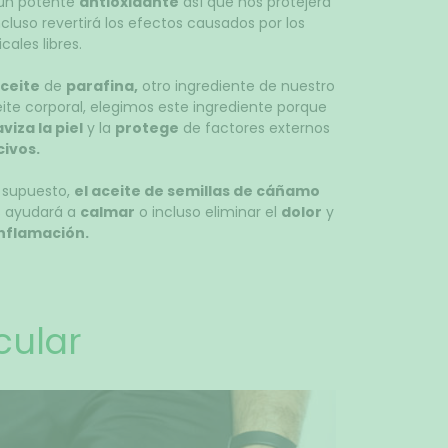
un potente
antioxidante
así que nos protejerá
ncluso revertirá los efectos causados por los
icales libres.
ceite
de
parafina,
otro ingrediente de nuestro
ite corporal, elegimos este ingrediente porque
viza la piel
y la
protege
de factores externos
ivos.
 supuesto,
el aceite de semillas de cáñamo
 ayudará a
calmar
o incluso eliminar el
dolor
y
inflamación.
cular