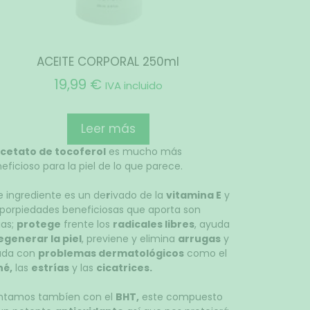
ACEITE CORPORAL 250ml
19,99
€
IVA incluido
Leer más
cetato de tocoferol
es mucho más
eficioso para la piel de lo que parece.
e ingrediente es un de
r
ivado de la
vitamina E
y
 porpiedades beneficiosas que aporta son
ias;
protege
frente los
radicales libres
, ayuda
egenerar la piel
, previene y elimina
arrugas
y
uda con
problemas dermatológicos
como el
né,
las
estrías
y las
cicatrices.
ntamos tambíen con el
BHT,
este compuesto