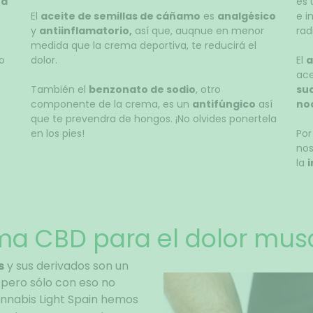
na
es 
El
aceite de semillas de cáñamo
es
analgésico
e i
y
antiinflamatorio,
así que, auqnue en menor
rad
medida que la crema deportiva, te reducirá el
o
dolor.
El
a
ace
También el
benzonato de sodio
, otro
sua
componente de la crema, es un
antifúngico
así
noc
que te prevendra de hongos. ¡No olvides ponertela
en los pies!
Por
nos
la
a CBD para el dolor mus
s
y sus derivados son un
, pero sólo con eso no
nnabis Light Spain hemos