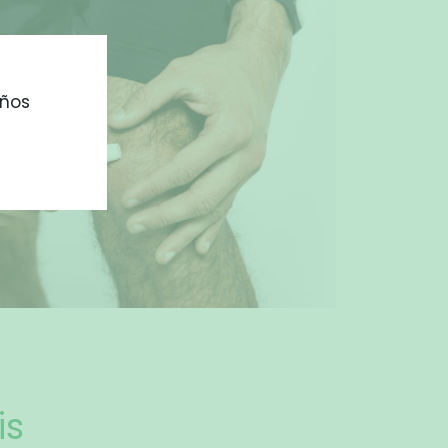
ños
is