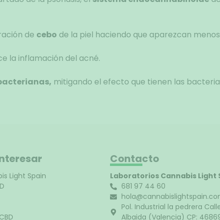
ración de
cebo
de la piel haciendo que aparezcan menos
e la inflamación del acné.
bacterianas,
mitigando el efecto que tienen las bacteria
interesar
Contacto
is Light Spain
Laboratorios Cannabis Light 
BD
681 97 44 60
hola@cannabislightspain.c
D
Pol. Industrial la pedrera Call
 CBD
Albaida (Valencia) CP: 4686