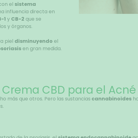
con el
sistema
a influencia directa en
-1
y
CB-2
que se
dos y órganos.
la piel
disminuyendo
el
soriasis
en gran medida.
Crema CBD para el Acné
ho más que otros. Pero las sustancias
cannabinoides
ha
s.
ado de la psoriasis, el
sistema endocannabinoide
ac