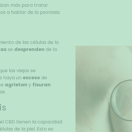
lizan más para tratar
s a hablar de la psoriasis.
miento de las células de la
las
se
desprenden
de la
e las viejas se
ue haya un
exceso
de
se
agrietan
y
fisuran
as.
is
 el CBD tienen la capacidad
lulas de la piel. Esto es