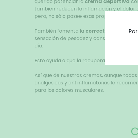
querido potenciar la
crema
deportiva
co
también reducen la inflamación y el dolor a 
pero, no sólo posee esas propiedades.
También fomenta la
correcta circulació
Par
sensación de pesadez y cansancio muscula
día.
Esto ayuda a que la recuperación del músc
Así que de nuestras cremas, aunque toda
analgésicas y antiinflamatorias le recom
para los dolores musculares.
C