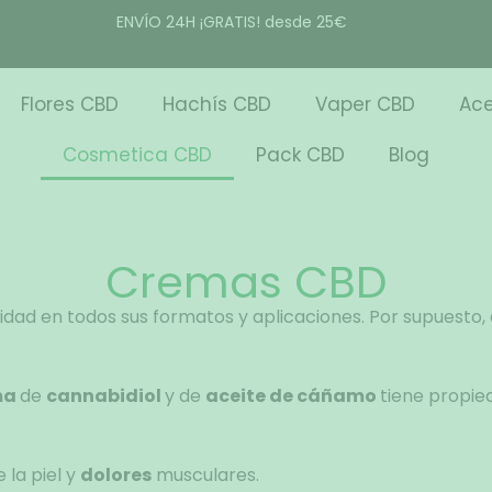
ENVÍO 24H ¡GRATIS! desde 25€
Flores CBD
Hachís CBD
Vaper CBD
Ace
Cosmetica CBD
Pack CBD
Blog
Cremas CBD
ad en todos sus formatos y aplicaciones. Por supuesto, 
ma
de
cannabidiol
y de
aceite de cáñamo
tiene propied
 la piel y
dolores
musculares.