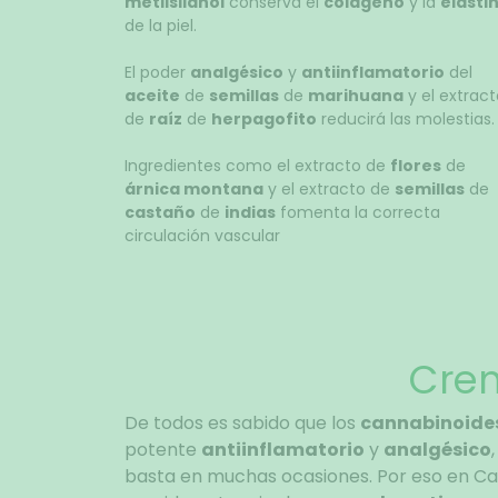
metilsilanol
conserva el
colageno
y la
elasti
de la piel.
El poder
analgésico
y
antiinflamatorio
del
aceite
de
semillas
de
marihuana
y el extract
de
raíz
de
herpagofito
reducirá las molestias.
Ingredientes como el extracto de
flores
de
árnica montana
y el extracto de
semillas
de
castaño
de
indias
fomenta la correcta
circulación vascular
Crem
De todos es sabido que los
cannabinoide
potente
antiinflamatorio
y
analgésico
basta en muchas ocasiones. Por eso en Ca