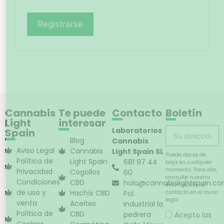
Registrarse
Cannabis
Te puede
Contacto
Boletín
Light
interesar
Laboratorios
Spain
Blog
Cannabis
Aviso Legal
Cannabis
Light Spain SL
Puede darse de
Política de
Light Spain
681 97 44
baja en cualquier
momento. Para ello,
Privacidad
Cogollos
60
consulte nuestra
Condiciones
CBD
hola@cannabislightspain.c
información de
de uso y
Hachís CBD
Pol.
contacto en el aviso
legal.
venta
Aceites
Industrial la
Política de
CBD
pedrera
Acepto las
Cookies