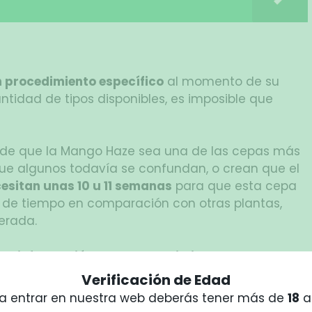
n procedimiento específico
al momento de su
ntidad de tipos disponibles, es imposible que
o de que la Mango Haze sea una de las cepas más
 que algunos todavía se confundan, o crean que el
cesitan unas 10 u 11 semanas
para que esta cepa
 de tiempo en comparación con otras plantas,
erada.
nta
información sobre el crecimiento de la planta
,
 para todos los cultivadores frecuentes de
Verificación de Edad
nocen estos datos, la cultivación podría ser
a entrar en nuestra web deberás tener más de
18
a
os.