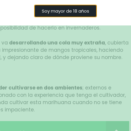
Soy mayor de 18 años
n espacios cerrados, es muy raro que la planta
ue
se puede manejar fácilmente en armarios de
a posibilidad de hacerlo en invernaderos.
, va
desarrollando una cola muy extraña
, cubierta
a impresionante de mangos tropicales, haciendo
d, y dejando claro de dónde proviene su nombre.
r
der cultivarse en dos ambientes
; externos e
acionado con la experiencia que tenga el cultivador,
da cultivar esta marihuana cuando no se tiene
es impaciente.