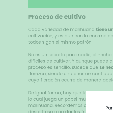
Proceso de cultivo
Cada variedad de marihuana
tiene u
cultivación, y es que con la enorme ca
todos sigan el mismo patrón.
No es un secreto para nadie, el hech
difíciles de cultivar. Y aunque puede
proceso es sencillo, sucede que
se ne
florezca, siendo una enorme cantidad
cuya floración ocurre de manera acel
De igual forma, hay que tener en cue
lo cual juega un papel muy importante
marihuana. Recordemos que si no se co
Par
desastrosa o no dar los frutos esperad