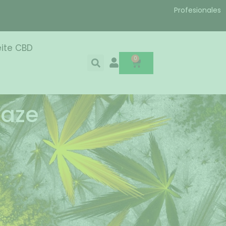
Profesionales
ite CBD
0
Haze