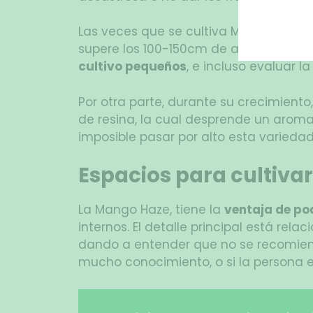
Las veces que se cultiva Mango Haze e
supere los 100-150cm de altura, así q
cultivo pequeños
, e incluso evaluar l
Por otra parte, durante su crecimiento
de resina, la cual desprende un arom
imposible pasar por alto esta varieda
Espacios para cultiva
La Mango Haze, tiene la
ventaja de po
internos. El detalle principal está rel
dando a entender que no se recomien
mucho conocimiento, o si la persona 