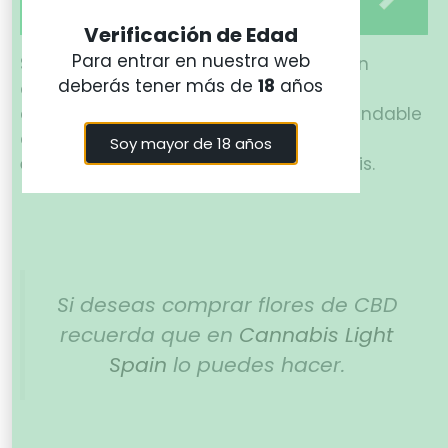
perfecta invierno
Verificación de Edad
Para entrar en nuestra web
Sin embargo, los que se resistan podrán
deberás tener más de
18
años
aguantar para la próxima ronda. Cabe
destacar que este es un juego recomendable
especialmente para
fumadores con
Soy mayor de 18 años
experiencia
en el consumo de cannabis.
Si deseas comprar flores de CBD
recuerda que en
Cannabis Light
Spain
lo puedes hacer.