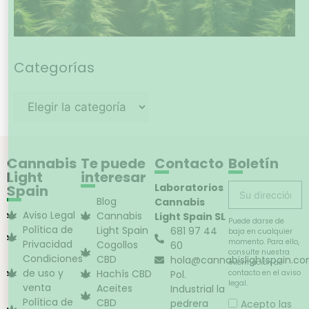
Categorías
Cannabis
Te puede
Contacto
Boletín
Light
interesar
Laboratorios
Spain
Blog
Cannabis
Aviso Legal
Cannabis
Light Spain SL
Puede darse de
Política de
Light Spain
681 97 44
baja en cualquier
momento. Para ello,
Privacidad
Cogollos
60
consulte nuestra
Condiciones
CBD
hola@cannabislightspain.c
información de
de uso y
Hachís CBD
Pol.
contacto en el aviso
legal.
venta
Aceites
Industrial la
Política de
CBD
pedrera
Acepto las