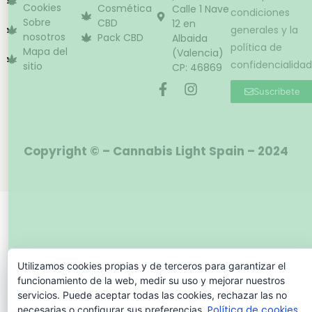
Cookies
Cosmética
Calle 1 Nave
condiciones
Sobre
CBD
12 en
generales y la
nosotros
Pack CBD
Albaida
política de
Mapa del
(Valencia)
confidencialidad
sitio
CP: 46869
Suscribete
Copyright © – Cannabis Light Spain – 2024
Utilizamos cookies propias y de terceros para garantizar el
funcionamiento de la web, medir su uso y mejorar nuestros
servicios. Puede aceptar todas las cookies, rechazar las no
Política de cookies
necesarias o configurar sus preferencias.