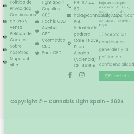
Política de
Light Spain
681 97 44
baja en cualquier
momento. Para ello,
Privacidad
Cogollos
60
consulte nuestra
Condiciones
CBD
hola@cannabislightspain.c
información de
de uso y
Hachís CBD
Pol.
contacto en el aviso
legal.
venta
Aceites
Industrial la
Política de
CBD
pedrera
Acepto las
Cookies
Cosmética
Calle 1 Nave
condiciones
Sobre
CBD
12 en
generales y la
nosotros
Pack CBD
Albaida
política de
Mapa del
(Valencia)
confidencialidad
sitio
CP: 46869
Suscribete
Copyright © – Cannabis Light Spain – 2024