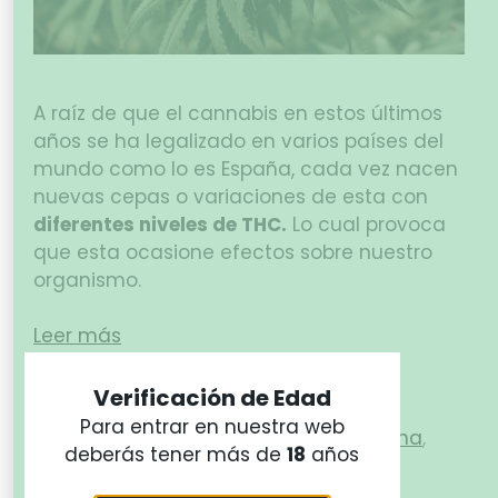
A raíz de que el cannabis en estos últimos
años se ha legalizado en varios países del
mundo como lo es España, cada vez nacen
nuevas cepas o variaciones de esta con
diferentes niveles de THC.
Lo cual provoca
que esta ocasione efectos sobre nuestro
organismo.
Leer más
Verificación de Edad
CANNABIS
Para entrar en nuestra web
cannabis
,
cannabis legal
,
marihuana
,
deberás tener más de
18
años
marihuana legal