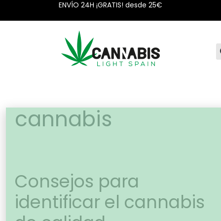
ENVÍO 24H ¡GRATIS! desde 25€
cannabis
Consejos para
identificar el cannabis