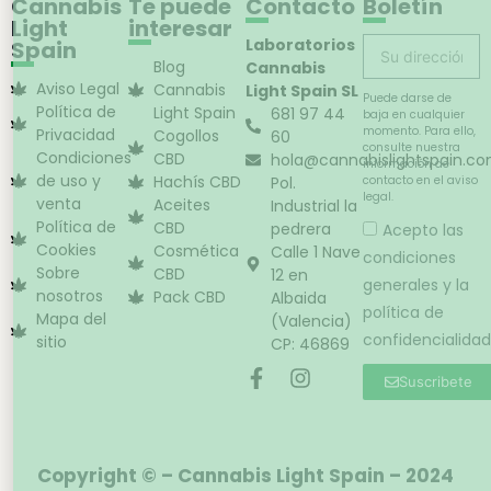
Cannabis
Te puede
Contacto
Boletín
Light
interesar
Laboratorios
Spain
Blog
Cannabis
Aviso Legal
Cannabis
Light Spain SL
Puede darse de
Política de
Light Spain
681 97 44
baja en cualquier
momento. Para ello,
Privacidad
Cogollos
60
consulte nuestra
Condiciones
CBD
hola@cannabislightspain.c
información de
de uso y
Hachís CBD
Pol.
contacto en el aviso
legal.
venta
Aceites
Industrial la
Política de
CBD
pedrera
Acepto las
Cookies
Cosmética
Calle 1 Nave
condiciones
Sobre
CBD
12 en
generales y la
nosotros
Pack CBD
Albaida
política de
Mapa del
(Valencia)
confidencialidad
sitio
CP: 46869
Suscribete
Copyright © – Cannabis Light Spain – 2024