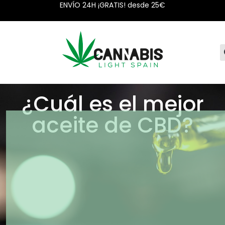
ENVÍO 24H ¡GRATIS! desde 25€
¿Cuál es el mejor
aceite de CBD?