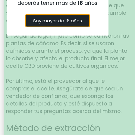
deberás tener más de
18
años
aceite esté regulado. Eso será indicio de que
se trata de un producto seguro y que cumple
con las normas.
Soy mayor de 18 años
En segundo lugar, fíjate cómo se cultivaron las
plantas de cáñamo. Es decir, si se usaron
químicos durante el proceso, ya que la planta
lo absorbe y afecta el producto final. El mejor
aceite CBD proviene de cultivos orgánicos.
Por último, está el proveedor al que le
compras el aceite. Asegúrate de que sea un
vendedor de confianza, que exponga los
detalles del producto y esté dispuesto a
responder tus preguntas acerca del mismo.
Método de extracción