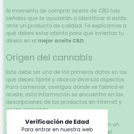
Al momento de comprar aceite de CBD hay
señales que te ayudarán a identificar si estás
ante un producto de calidad. Te explicamos a
qué debes estar atento para que inviertas tu
dinero en el
mejor aceite CBD
.
Origen del cannabis
Este debe ser uno de los primeros datos en los
que debes fijarte y abarca diversos aspectos.
Para comenzar, averigua dónde se fabricó el
aceite, esta información se encuentra en las
descripciones de los productos en internet y
en las etiquetas.
Verificación de Edad
Es importante que se haya fabricado en un
Para entrar en nuestra web
país donde el cultivo y la producción del