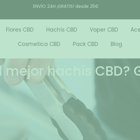
ENVÍO 24H ¡GRATIS! desde 25€
Flores CBD
Hachís CBD
Vaper CBD
Ace
Cosmetica CBD
Pack CBD
Blog
l mejor hachís CBD?