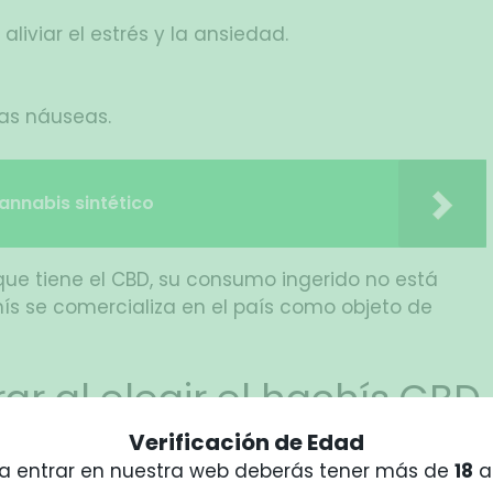
 aliviar el estrés y la ansiedad.
as náuseas.
annabis sintético
 que tiene el CBD, su consumo ingerido no está
hís se comercializa en el país como objeto de
ar al elegir el hachís CBD
Verificación de Edad
achís CBD hay que entender cuáles son los
a entrar en nuestra web deberás tener más de
18
a
el producto. Puede ser más complicado identificar