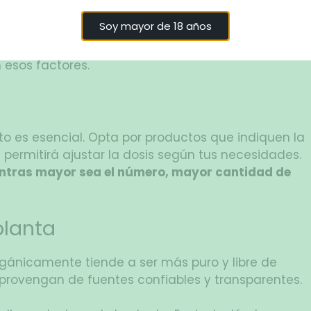
on las flores. Sin embargo, hay señales que te
Soy mayor de 18 años
bueno.
 esos factores.
o es esencial. Opta por productos que indiquen la
 permitirá ajustar la dosis según tus necesidades.
ntras mayor sea el número, mayor cantidad de
planta
rgánicamente tiende a ser más puro y libre de
rovengan de fuentes confiables y transparentes.