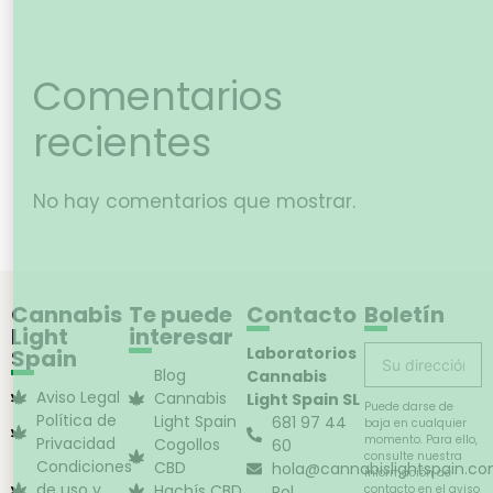
Comentarios
recientes
No hay comentarios que mostrar.
Cannabis
Te puede
Contacto
Boletín
Light
interesar
Laboratorios
Spain
Blog
Cannabis
Aviso Legal
Cannabis
Light Spain SL
Puede darse de
Política de
Light Spain
681 97 44
baja en cualquier
momento. Para ello,
Privacidad
Cogollos
60
consulte nuestra
Condiciones
CBD
hola@cannabislightspain.c
información de
de uso y
Hachís CBD
Pol.
contacto en el aviso