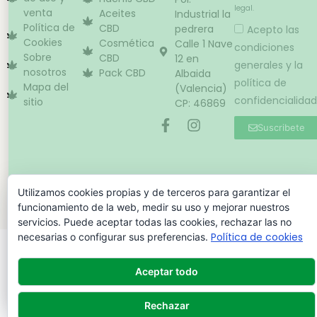
legal.
venta
Aceites
Industrial la
Política de
CBD
pedrera
Acepto las
Cookies
Cosmética
Calle 1 Nave
condiciones
Sobre
CBD
12 en
generales y la
nosotros
Pack CBD
Albaida
política de
Mapa del
(Valencia)
confidencialidad
sitio
CP: 46869
Suscribete
Copyright © – Cannabis Light Spain – 2024
Utilizamos cookies propias y de terceros para garantizar el
funcionamiento de la web, medir su uso y mejorar nuestros
servicios. Puede aceptar todas las cookies, rechazar las no
Política de cookies
necesarias o configurar sus preferencias.
Aceptar todo
Rechazar