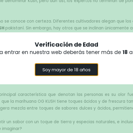
suele denominar Kush, pero aun así, los expertos no terminan de po
SH 
pakistaní. Sin embargo, hay otros que se inclinan únicamente
 de la cepa OG proviene de California del Norte, la cual resume e
Verificación de Edad
ariante apareció en Los Ángeles a finales de los años 90 y desde
a entrar en nuestra web deberás tener más de
18
a
al no debes dejar de probar si tienes oportunidad.
Soy mayor de 18 años
? Es normal cuestionarse esto sobre la marihuana OG KUSH si no s
is.
ncipal característica que denotan las personas es su olor fue
s que la marihuana OG KUSH tiene toques ácidos y de frescura tan
igera mezcla entre toques de sabores dulces y ácidos, permitiend
r un sabor con un toque de tierra y especias naturales, e incluso
e imaginar?