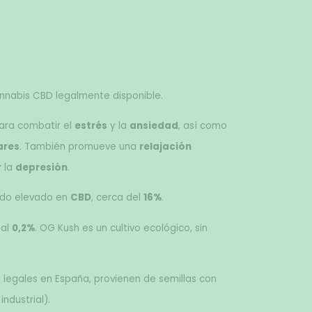
nnabis CBD legalmente disponible. 
ra combatir el 
estrés
 y la 
ansiedad
, así como 
ares
. También promueve una 
relajación
r
 la 
depresión
. 
do elevado en 
CBD
, cerca del 
16%
. 
al 
0,2%
. OG Kush es un cultivo ecológico, sin 
egales en España, provienen de semillas con 
ndustrial). 