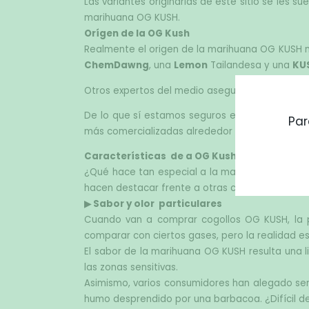
Las variantes originarias de este sitio se les 
marihuana OG KUSH.
Orígen de la OG Kush
ChemDawng
, una 
Lemon
 Tailandesa y una 
KU
Otros expertos del medio aseguran que el origen
De lo que sí estamos seguros es, de que esta v
Par
más comercializadas alrededor del mundo, la cu
Características  de a OG Kushl
¿Qué hace tan especial a la marihuana OG KUSH
hacen destacar frente a otras cepas de cannab
▶ Sabor y olor  particulares
Cuando van a comprar cogollos OG KUSH, la pri
comparar con ciertos gases, pero la realidad e
El sabor de la marihuana OG KUSH resulta una l
las zonas sensitivas.
Asimismo, varios consumidores han alegado senti
humo desprendido por una barbacoa. ¿Difícil d