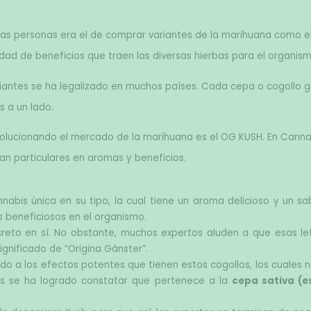
s personas era el de comprar variantes de la marihuana como el 
dad de beneficios que traen las diversas hierbas para el organism
iantes se ha legalizado en muchos países. Cada cepa o cogollo ge
s a un lado.
olucionando el mercado de la marihuana es el OG KUSH. En Cannab
an particulares en aromas y beneficios.
abis única en su tipo, la cual tiene un aroma delicioso y un sa
 beneficiosos en el organismo.
creto en sí. No obstante, muchos expertos aluden a que esas let
ignificado de “Origina Gánster”.
ebido a los efectos potentes que tienen estos cogollos, los cuales n
es se ha logrado constatar que pertenece a la 
cepa sativa (e