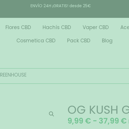
ENVÍO 24H ¡GRATIS! desde 25€
Flores CBD
Hachís CBD
Vaper CBD
Ace
Cosmetica CBD
Pack CBD
Blog
GREENHOUSE
OG KUSH 
9,99
€
-
37,99
€