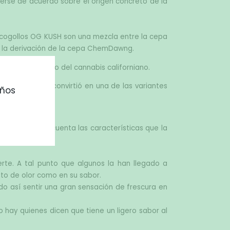
nerse de acuerdo sobre el origen concreto de la 
Realmente el origen de la marihuana OG KUSH no se conoce con certeza. Diferentes cultivadores alegan que los cogollos OG KUSH son una mezcla entre la cepa 
 a la derivación de la cepa ChemDawng.
l estilo marcado del cannabis californiano.
 entonces se convirtió en una de las variantes 
ños
e tienen en cuenta las características que la 
rte. A tal punto que algunos la han llegado a 
to de olor como en su sabor.
o así sentir una gran sensación de frescura en 
 hay quienes dicen que tiene un ligero sabor al 