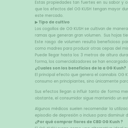
Estas propiedades tan fuertes en su sabor y ol
que los efectos del OG KUSH tengan mayor durac
este mercado.
▶ Tipo de cultivo
Los cogollos de OG KUSH se cultivan de manera p
ramas que generan gran volumen.  Sus hojas tie
Este rasgo de volumen resulta beneficioso par
como madres para producir otras cepas del mi
Puede llegar hasta los 3 metros de altura dura
forma, los comercializadores se han encargado
¿Cuales son los beneficios de la a OG Kush?
El principal efecto que genera el cannabis OG
consumo en principiantes, sino únicamente par
Sus efectos llegan a influir tanto de forma me
obstante, el consumidor sigue mantenido un es
Algunos médicos suelen recomendar la utilizaci
episodio de depresión o incluso para disminuir 
¿Por qué comprar flores de CBD OG Kush ?