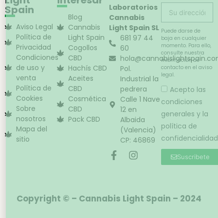
Laboratorios
Spain
Blog
Cannabis
Aviso Legal
Cannabis
Light Spain SL
Puede darse de
Política de
Light Spain
681 97 44
baja en cualquier
momento. Para ello,
Privacidad
Cogollos
60
consulte nuestra
Condiciones
CBD
hola@cannabislightspain.c
información de
de uso y
Hachís CBD
Pol.
contacto en el aviso
legal.
venta
Aceites
Industrial la
Política de
CBD
pedrera
Acepto las
Cookies
Cosmética
Calle 1 Nave
condiciones
Sobre
CBD
12 en
generales y la
nosotros
Pack CBD
Albaida
política de
Mapa del
(Valencia)
confidencialidad
sitio
CP: 46869
Suscribete
Copyright © – Cannabis Light Spain – 2024