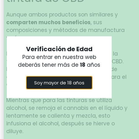
Aunque ambos productos son similares y
comparten muchos beneficios
, sus
composiciones y métodos de manufactura
varía.
Verificación de Edad
La principal diferencia entre el aceite y la
Para entrar en nuestra web
tintura es el método de extracción del CBD.
deberás tener más de
18
años
Para el aceite muchos utilizan dióxido de
carbono, al calentar y presionar se separa el
Soy mayor de 18 años
CBD de la planta.
Mientras que para las tinturas se utiliza
alcohol, se remoja el cannabis en el líquido y
lentamente se calienta y mezcla, esto
infusiona el alcohol, después se hierve o
diluye.