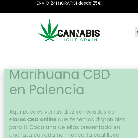
ENVÍO 24H ¡GRATIS! desde 25€
Marihuana CBD
en Palencia
Aquí puedes ver las diez variedades de
Flores CBD online
que tenemos disponibles
para ti. Cada una de ellas presentada en
una lata cerrada hermética, la cual lleva