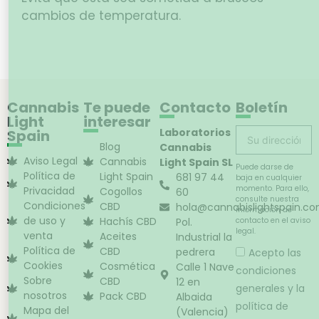
cambios de temperatura.
Cannabis
Te puede
Contacto
Boletín
Light
interesar
Laboratorios
Spain
Blog
Cannabis
Aviso Legal
Cannabis
Light Spain SL
Puede darse de
Política de
Light Spain
681 97 44
baja en cualquier
momento. Para ello,
Privacidad
Cogollos
60
consulte nuestra
Condiciones
CBD
hola@cannabislightspain.c
información de
de uso y
Hachís CBD
Pol.
contacto en el aviso
legal.
venta
Aceites
Industrial la
Política de
CBD
pedrera
Acepto las
Cookies
Cosmética
Calle 1 Nave
condiciones
Sobre
CBD
12 en
generales y la
nosotros
Pack CBD
Albaida
política de
Mapa del
(Valencia)