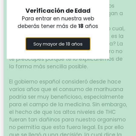
Hoy en día, es muy normal que muchos
Verificación de Edad
españoles e incluso visitantes que llegan a
Para entrar en nuestra web
España vean que se comercializa
deberás tener más de
18
años
marihuana en diferentes partes. Por lo cual,
una de las preguntas más frecuentes es la
de ¿es legal el consumo de marihuana? La
Soy mayor de 18 años
respuesta es un poco complicada, pero no
te preocupes porque te lo explicaremos de
la forma más sencilla posible.
El gobierno español consideró desde hace
varios años que el consumo de marihuana
podría ser muy beneficioso, especialmente
para el campo de la medicina. Sin embargo,
el hecho de que los altos niveles de THC
fueran tan dañinos para nuestro organismo
no permitía que esta fuera legal. Es por ello
que se llegó a una decisión, la cual dice la