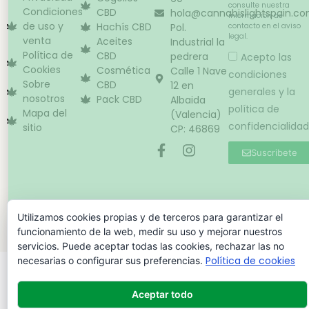
consulte nuestra
Condiciones
CBD
hola@cannabislightspain.c
información de
de uso y
Hachís CBD
Pol.
contacto en el aviso
legal.
venta
Aceites
Industrial la
Política de
CBD
pedrera
Acepto las
Cookies
Cosmética
Calle 1 Nave
condiciones
Sobre
CBD
12 en
generales y la
nosotros
Pack CBD
Albaida
política de
Mapa del
(Valencia)
confidencialidad
sitio
CP: 46869
Suscribete
Copyright © – Cannabis Light Spain – 2024
Utilizamos cookies propias y de terceros para garantizar el
funcionamiento de la web, medir su uso y mejorar nuestros
servicios. Puede aceptar todas las cookies, rechazar las no
Política de cookies
necesarias o configurar sus preferencias.
Aceptar todo