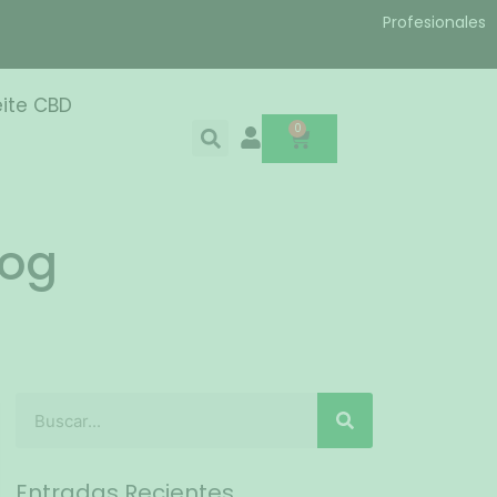
Profesionales
ite CBD
0
log
Entradas Recientes