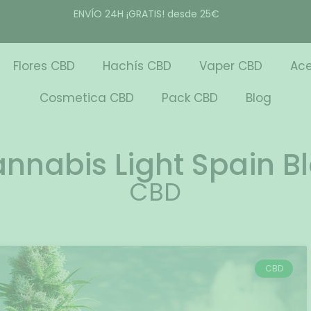
ENVÍO 24H ¡GRATIS! desde 25€
Flores CBD
Hachís CBD
Vaper CBD
Ace
Cosmetica CBD
Pack CBD
Blog
nnabis Light Spain B
CBD
CBD