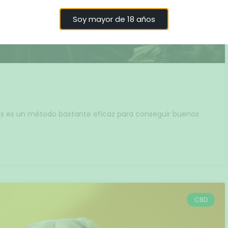
Soy mayor de 18 años
os es un método bastante eficaz para conseguir buenos
CBD